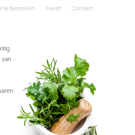
ine bestellen
Feest!
Contact
ntig
s van
swaren